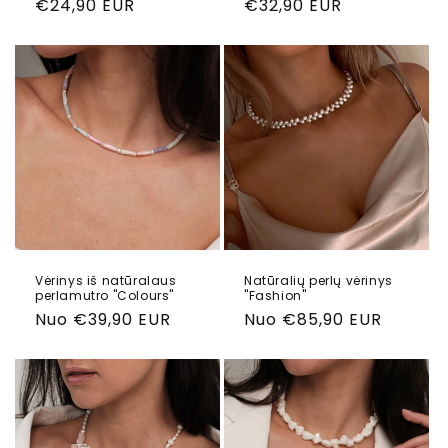
Reguliari
€24,90 EUR
Reguliari
€32,90 EUR
kaina
kaina
Vėrinys iš natūralaus
Natūralių perlų vėrinys
perlamutro "Colours"
"Fashion"
Reguliari
Nuo €39,90 EUR
Reguliari
Nuo €85,90 EUR
kaina
kaina