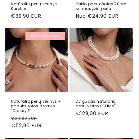
Natūralių perlų vėrinys
Kaklo papuošalas 70cm
Karoline
su masyviu perlu
Reguliari
€39,90 EUR
Reguliari
Nuo €24,90 EUR
kaina
kaina
Išpardavimas
Natūralių perlų vėrinys +
Dvigubas natūralių
paauksuotos detalės
perlų vėrinys "Alice"
"Classy 1"
Reguliari
€129,00 EUR
Reguliari
Pardavimo
€64,90 EUR
kaina
kaina
€52,90 EUR
kaina