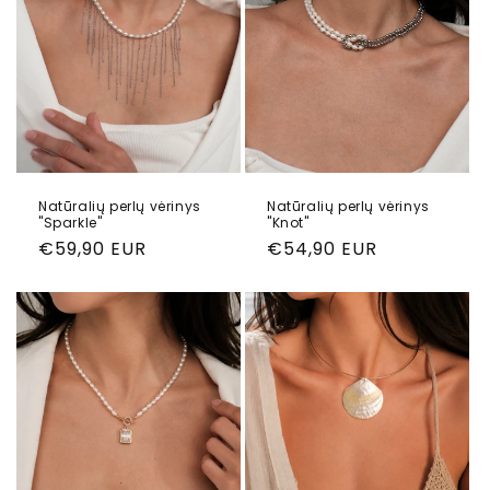
Natūralių perlų vėrinys
Natūralių perlų vėrinys
"Sparkle"
"Knot"
Reguliari
€59,90 EUR
Reguliari
€54,90 EUR
kaina
kaina