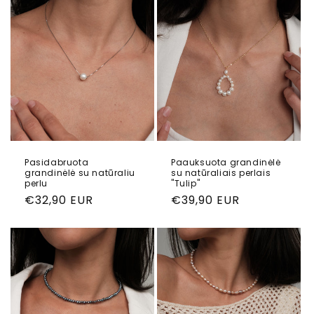
Pasidabruota
Paauksuota grandinėlė
grandinėlė su natūraliu
su natūraliais perlais
perlu
"Tulip"
Reguliari
€32,90 EUR
Reguliari
€39,90 EUR
kaina
kaina