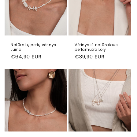
Natūralių perlų vėrinys
Vėrinys iš natūralaus
Luina
perlamutro Loly
Reguliari
€64,90 EUR
Reguliari
€39,90 EUR
kaina
kaina