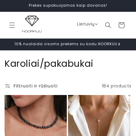
Pereiti
Prekės supakuojamos kaip dovanos!
prie
turinio
Lietuvių
Cart
10% nuolaida visoms prekėms su kodu NOORKUU🌷
K
Karoliai/pakabukai
o
l
Filtruoti ir rūšiuoti
184 products
e
k
c
i