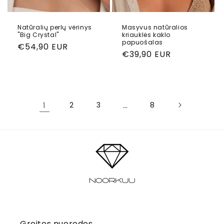
Natūralių perlų vėrinys
Masyvus natūralios
"Big Crystal"
kriauklės kaklo
papuošalas
Reguliari
€54,90 EUR
Reguliari
€39,90 EUR
kaina
kaina
1
2
3
…
8
Greitos nuorodos