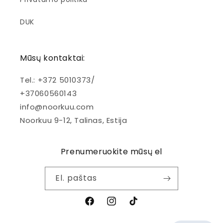
DUK
Mūsų kontaktai:
Tel.: +372 5010373/
+37060560143
info@noorkuu.com
Noorkuu 9-12, Talinas, Estija
Prenumeruokite mūsų el
El. paštas
Facebook
Instagramas
Tik
tak