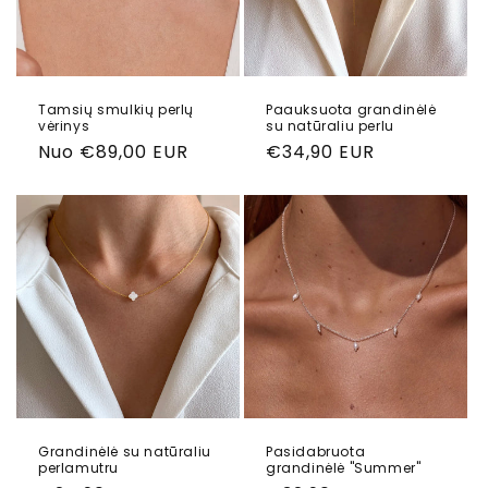
j
a
:
Tamsių smulkių perlų
Paauksuota grandinėlė
vėrinys
su natūraliu perlu
Reguliari
Nuo €89,00 EUR
Reguliari
€34,90 EUR
kaina
kaina
Grandinėlė su natūraliu
Pasidabruota
perlamutru
grandinėlė "Summer"