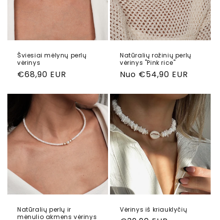
Šviesiai mėlynų perlų
Natūralių rožinių perlų
vėrinys
vėrinys "Pink rice"
Reguliari
€68,90 EUR
Reguliari
Nuo €54,90 EUR
kaina
kaina
Natūralių perlų ir
Vėrinys iš kriauklyčių
mėnulio akmens vėrinys