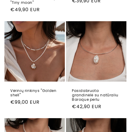
Reguliari
€39,90 EUR
"Tiny moon"
kaina
Reguliari
€49,90 EUR
kaina
Vėrinių rinkinys "Golden
Pasidabruota
shell"
grandinėlė su natūraliu
Baroque perlu
Reguliari
€99,00 EUR
Reguliari
€42,90 EUR
kaina
kaina