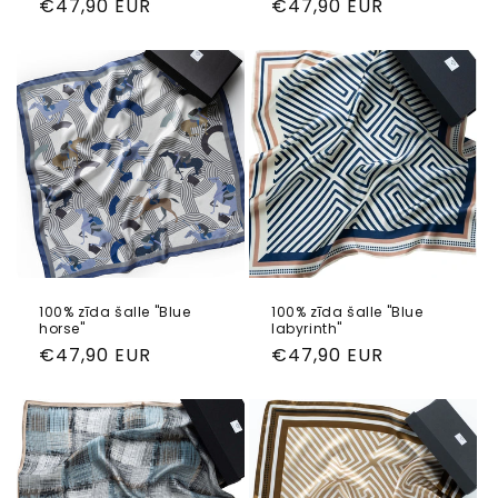
Parastā
€47,90 EUR
Parastā
€47,90 EUR
cena
cena
100% zīda šalle "Blue
100% zīda šalle "Blue
horse"
labyrinth"
Parastā
€47,90 EUR
Parastā
€47,90 EUR
cena
cena