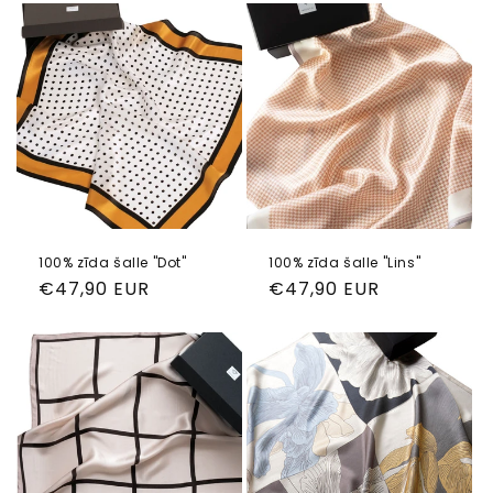
100% zīda šalle "Dot"
100% zīda šalle "Lins"
Parastā
€47,90 EUR
Parastā
€47,90 EUR
cena
cena