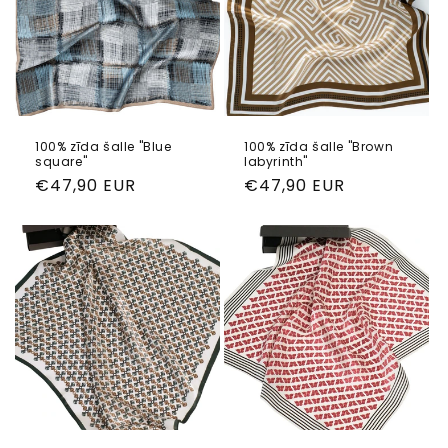
100% zīda šalle "Blue
100% zīda šalle "Brown
square"
labyrinth"
Parastā
€47,90 EUR
Parastā
€47,90 EUR
cena
cena