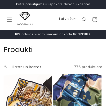
Pāriet
Katrs pasūtījums ir iepakots dāvanu kastītē!
uz
saturu
Latviešu
Ratiņi
10% atlaide visām precēm ar kodu NOORKUU🌷
K
Produkti
o
l
Filtrēt un kārtot
776 produktiem
e
k
c
i