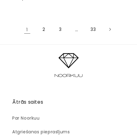
cena
cena
1
2
3
…
33
Ātrās saites
Par Noorkuu
Atgriešanas pieprasījums