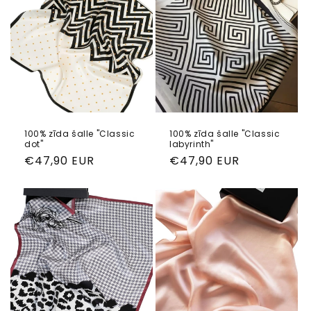
100% zīda šalle "Classic
100% zīda šalle "Classic
dot"
labyrinth"
Parastā
€47,90 EUR
Parastā
€47,90 EUR
cena
cena