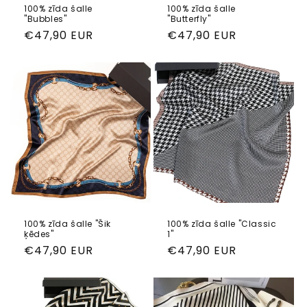
100% zīda šalle
100% zīda šalle
"Bubbles"
"Butterfly"
Parastā
€47,90 EUR
Parastā
€47,90 EUR
cena
cena
100% zīda šalle "Šik
100% zīda šalle "Classic
ķēdes"
1"
Parastā
€47,90 EUR
Parastā
€47,90 EUR
cena
cena