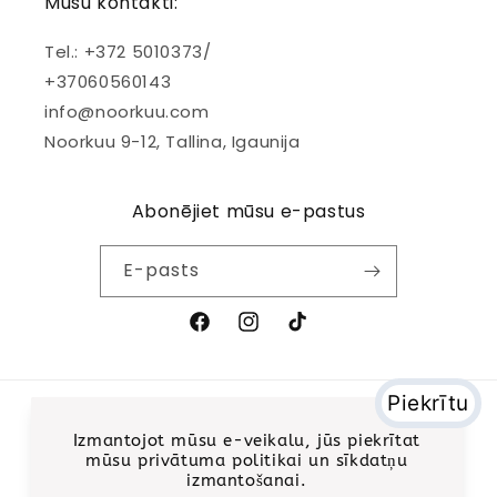
Mūsu kontakti:
Tel.: +372 5010373/
+37060560143
info@noorkuu.com
Noorkuu 9-12, Tallina, Igaunija
Abonējiet mūsu e-pastus
E-pasts
Facebook
Instagram
Tik
Tok
Maksājuma
metodes