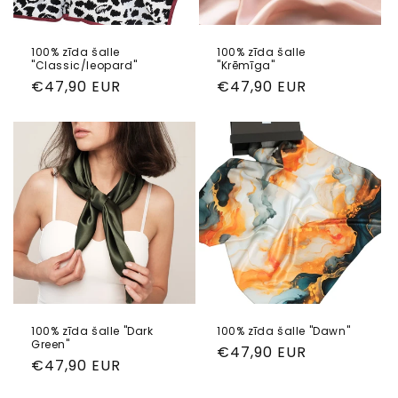
100% zīda šalle
100% zīda šalle
"Classic/leopard"
"Krēmīga"
Parastā
€47,90 EUR
Parastā
€47,90 EUR
cena
cena
100% zīda šalle "Dark
100% zīda šalle "Dawn"
Green"
Parastā
€47,90 EUR
Parastā
€47,90 EUR
cena
cena