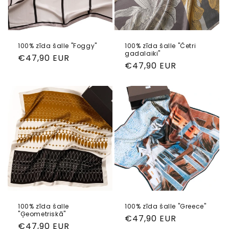
100% zīda šalle "Foggy"
100% zīda šalle "Četri
gadalaiki"
Parastā
€47,90 EUR
Parastā
€47,90 EUR
cena
cena
100% zīda šalle
100% zīda šalle "Greece"
"Ģeometriskā"
Parastā
€47,90 EUR
Parastā
€47,90 EUR