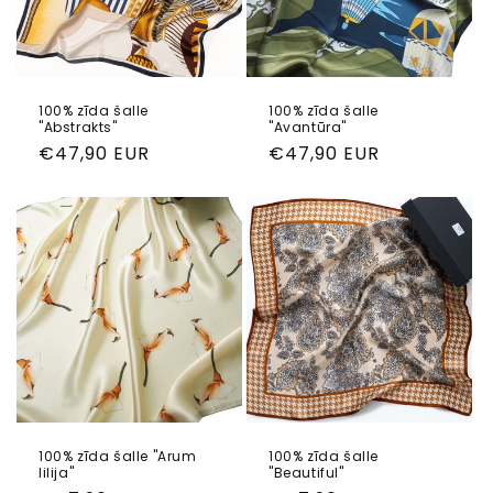
j
a
:
100% zīda šalle
100% zīda šalle
"Abstrakts"
"Avantūra"
Parastā
€47,90 EUR
Parastā
€47,90 EUR
cena
cena
100% zīda šalle "Arum
100% zīda šalle
lilija"
"Beautiful"