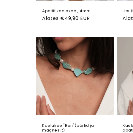
Apatiit kaelakee , 4mm
Haul
Tavahind
Alates €49,90 EUR
Tav
Ala
Kaelakee "Ren"(pärlid ja
Kael
magnesiit)
apati