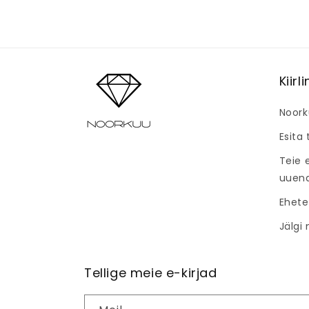
Kiirl
Noork
Esita
Teie 
uuen
Ehete
Jälgi
Tellige meie e-kirjad