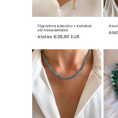
Tiigrisilma käevõru + kullatud
Azur
või hõbedetailid
Tav
Ala
Tavahind
Alates €36,90 EUR