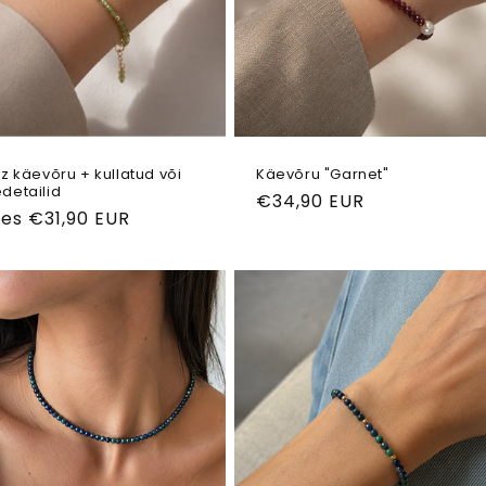
z käevõru + kullatud või
Käevõru "Garnet"
detailid
Tavahind
€34,90 EUR
ahind
tes €31,90 EUR