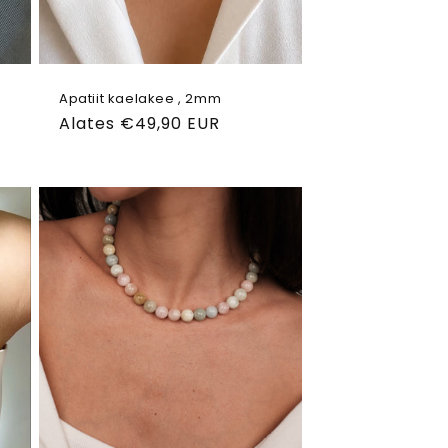
Apatiit kaelakee , 2mm
Tavahind
Alates €49,90 EUR