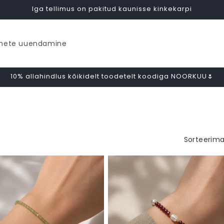
Iga tellimus on pakitud kaunisse kinkekarpi
ehete uuendamine
10% allahindlus kõikidelt toodetelt koodiga NOORKUU🌷
Sorteerima