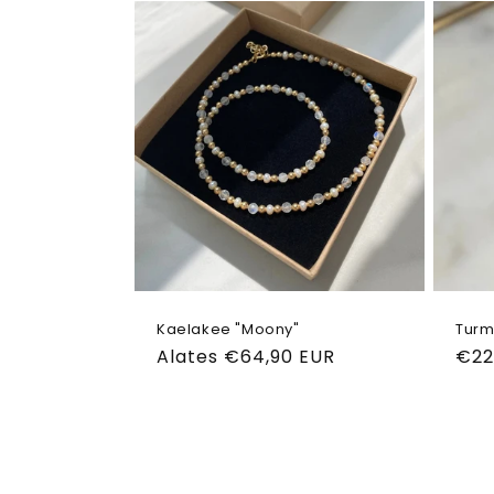
Kaelakee "Moony"
Turm
Tavahind
Alates €64,90 EUR
Tav
€22