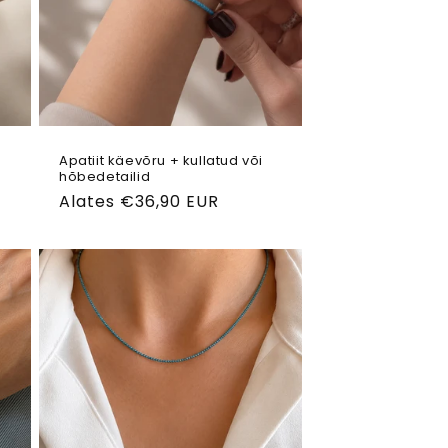
Apatiit käevõru + kullatud või
hõbedetailid
Tavahind
Alates €36,90 EUR