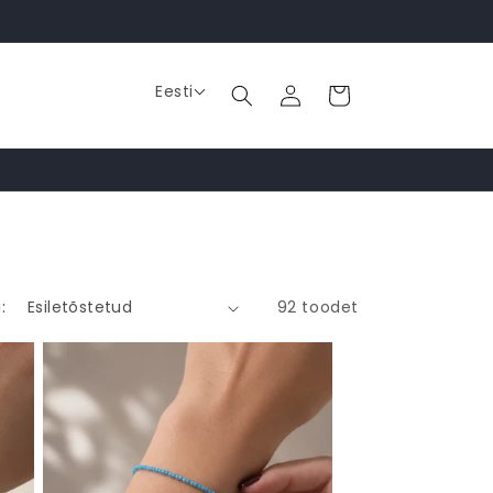
Logi
Eesti
Käru
sisse
:
92 toodet