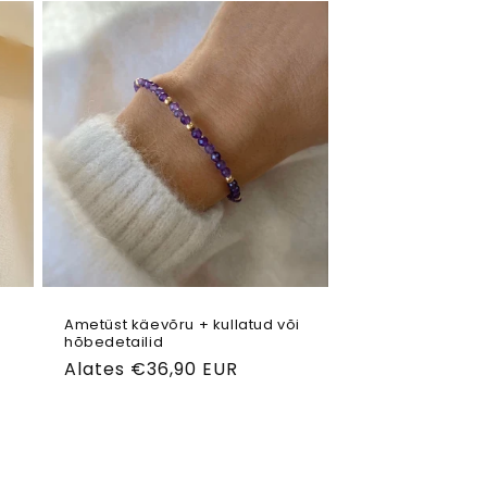
Ametüst käevõru + kullatud või
hõbedetailid
Tavahind
Alates €36,90 EUR