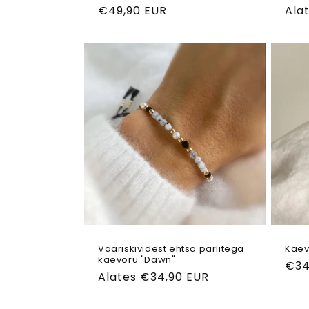
Tavahind
€49,90 EUR
Tav
Ala
Vääriskividest ehtsa pärlitega
Käev
käevõru "Dawn"
Tav
€34
Tavahind
Alates €34,90 EUR