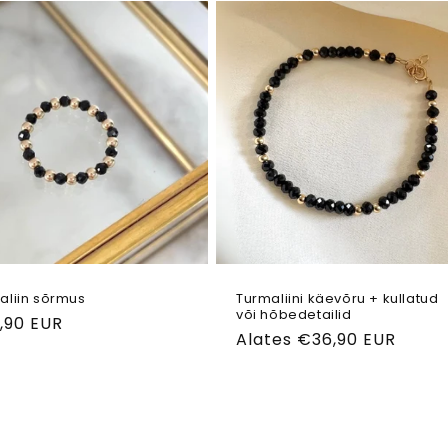
aliin sõrmus
Turmaliini käevõru + kullatud
või hõbedetailid
ahind
,90 EUR
Tavahind
Alates €36,90 EUR