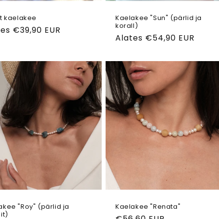
it kaelakee
Kaelakee "Sun" (pärlid ja
korall)
ahind
tes €39,90 EUR
Tavahind
Alates €54,90 EUR
akee "Roy" (pärlid ja
Kaelakee "Renata"
it)
Tavahind
€56,60 EUR