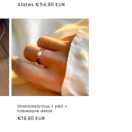
Tavahind
Alates €54,90 EUR
Granaatsõrmus + pärl +
hõbedane detail
Tavahind
€19,90 EUR