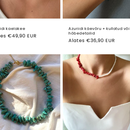
iidi kaelakee
Azuriidi käevõru + kullatud või
hõbedetailid
ahind
tes €49,90 EUR
Tavahind
Alates €36,90 EUR