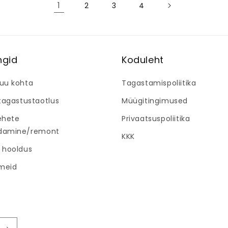
1
2
3
4
ingid
Koduleht
uu kohta
Tagastamispoliitika
 tagastustaotlus
Müügitingimused
ehete
Privaatsuspoliitika
damine/remont
KKK
 hooldus
 meid