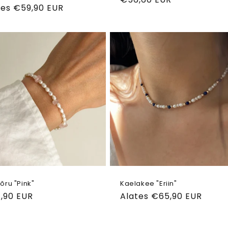
ahind
tes €59,90 EUR
õru "Pink"
Kaelakee "Eriin"
ahind
,90 EUR
Tavahind
Alates €65,90 EUR