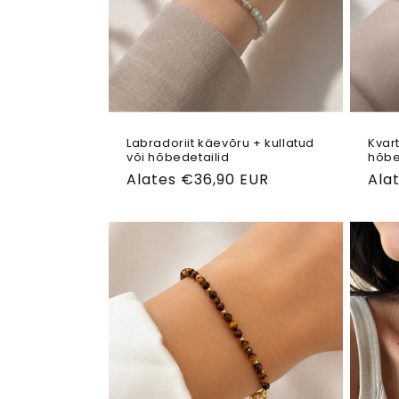
i
o
o
n
:
Labradoriit käevõru + kullatud
Kvart
või hõbedetailid
hõbe
Tavahind
Alates €36,90 EUR
Tav
Ala