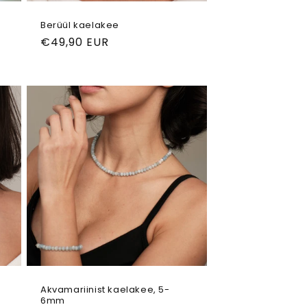
Berüül kaelakee
Tavahind
€49,90 EUR
Akvamariinist kaelakee, 5-
6mm